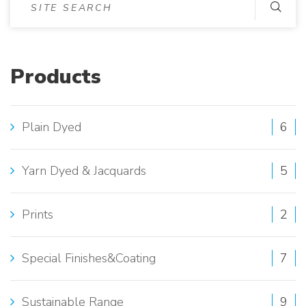
I
T
Products
E
S
Plain Dyed
6
E
A
Yarn Dyed & Jacquards
5
R
Prints
2
C
H
Special Finishes&Coating
7
:
Sustainable Range
9