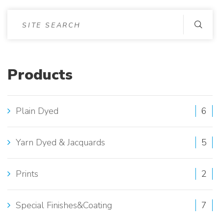
S
I
T
Products
E
S
Plain Dyed
6
E
A
Yarn Dyed & Jacquards
5
R
Prints
2
C
H
Special Finishes&Coating
7
: