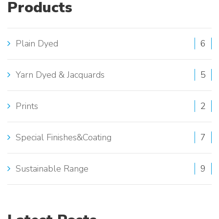
Products
E
S
Plain Dyed
6
E
A
Yarn Dyed & Jacquards
5
R
Prints
2
C
H
Special Finishes&Coating
7
:
Sustainable Range
9