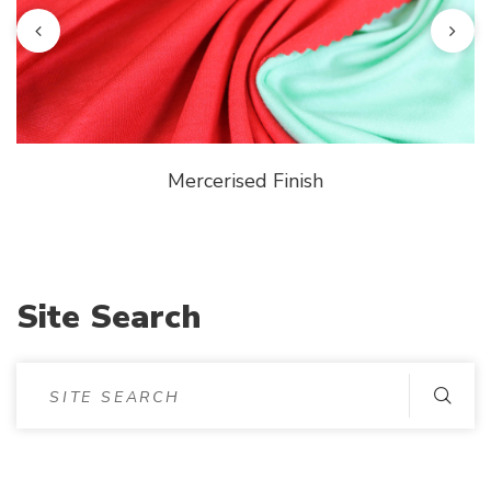
inish
Site Search
S
I
T